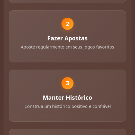
2
Fazer Apostas
Aposte regularmente em seus jogos favoritos
3
Manter Histórico
Construa um histórico positivo e confiável