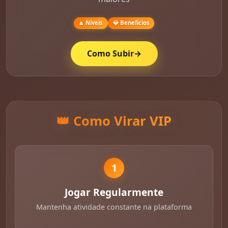
🔼 Níveis
💎 Benefícios
Como Subir
→
👑 Como Virar VIP
1
Jogar Regularmente
Mantenha atividade constante na plataforma