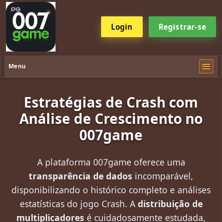
Login
Registrar-se
Menu
Estratégias de Crash com
Análise de Crescimento no
007game
A plataforma 007game oferece uma
transparência de dados
incomparável,
disponibilizando o histórico completo e análises
estatísticas do jogo Crash. A
distribuição de
multiplicadores
é cuidadosamente estudada,