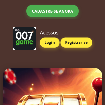
CADASTRE-SE AGORA
Acessos
Login
Registrar-se