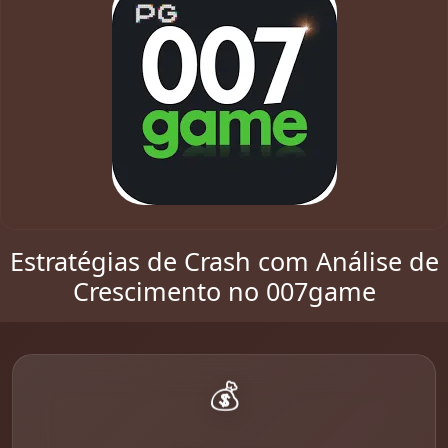
Estratégias de Crash com Análise de
Crescimento no 007game
💰