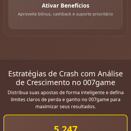
Ativar Benefícios
Aproveite bônus, cashback e suporte prioritário
Estratégias de Crash com Análise
de Crescimento no 007game
Distribua suas apostas de forma inteligente e defina
limites claros de perda e ganho no 007game para
maximizar seus resultados.
5.247