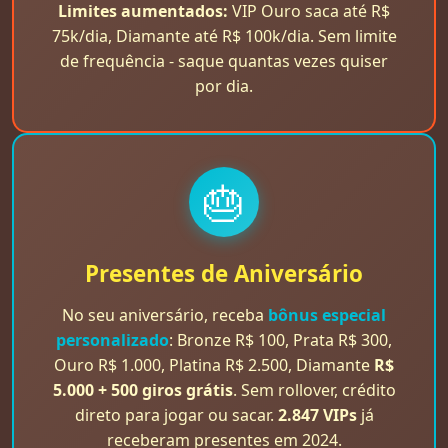
Limites aumentados:
VIP Ouro saca até R$
75k/dia, Diamante até R$ 100k/dia. Sem limite
de frequência - saque quantas vezes quiser
por dia.
🎂
Presentes de Aniversário
No seu aniversário, receba
bônus especial
personalizado
: Bronze R$ 100, Prata R$ 300,
Ouro R$ 1.000, Platina R$ 2.500, Diamante
R$
5.000 + 500 giros grátis
. Sem rollover, crédito
direto para jogar ou sacar.
2.847 VIPs
já
receberam presentes em 2024.